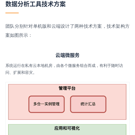
数据分析工具技术方案
团队分别针对单机版和云端设计了两种技术方案，技术架构方
案如图所示：
云端微服务
系统运行在私有云本地机房，由各个微服务组合而成，有利于随时访
问、扩展和容灾。