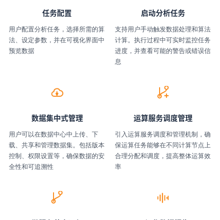
任务配置
启动分析任务
用户配置分析任务，选择所需的算
支持用户手动触发数据处理和算法
法、设定参数，并在可视化界面中
计算。执行过程中可实时监控任务
预览数据
进度，并查看可能的警告或错误信
息
数据集中式管理
运算服务调度管理
用户可以在数据中心中上传、下
引入运算服务调度和管理机制，确
载、共享和管理数据集。包括版本
保运算任务能够在不同计算节点上
控制、权限设置等，确保数据的安
合理分配和调度，提高整体运算效
全性和可追溯性
率