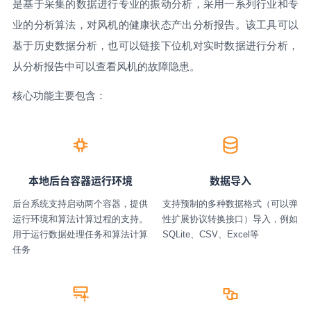
是基于采集的数据进行专业的振动分析，采用一系列行业和专
业的分析算法，对风机的健康状态产出分析报告。该工具可以
基于历史数据分析，也可以链接下位机对实时数据进行分析，
从分析报告中可以查看风机的故障隐患。
核心功能主要包含：
本地后台容器运行环境
数据导入
后台系统支持启动两个容器，提供
支持预制的多种数据格式（可以弹
运行环境和算法计算过程的支持。
性扩展协议转换接口）导入，例如
用于运行数据处理任务和算法计算
SQLite、CSV、Excel等
任务