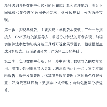
渐升级到具备数据中心级别的分布式计算和管理能力，满足不
同规模和复杂度的数据分析需求。做长远规划，分为两步实
现。
第一步：实现单机版。主要实现：单机版本安装，三合一数据
接入，CMS系统的数据导入，常规分析算法的开发实现，前端
切换算法参数和切换分析工具后可视化展示图表，根据模版生
成分析报告。背后逻辑分离，作为第二步的基础；
第二步：实现数据中心版。第一步中算法，数据导入的功能复
用。增加：数据批量导入导出；构建算法运行平台，富文本编
辑报告，报告发送管理，运算服务调度管理；不同角色权限设
置；私有云基础设施；数据集中式管理；自动化批量分析运
算。