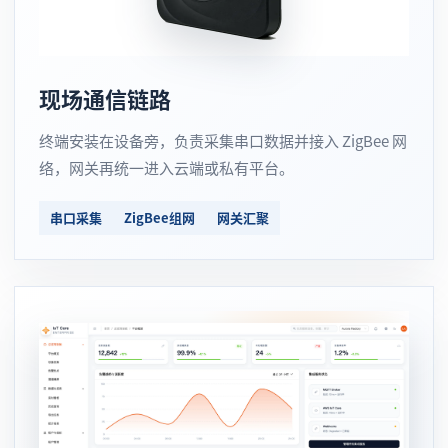
现场通信链路
终端安装在设备旁，负责采集串口数据并接入 ZigBee 网
络，网关再统一进入云端或私有平台。
串口采集
ZigBee组网
网关汇聚