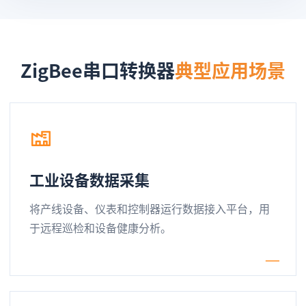
ZigBee串口转换器
典型应用场景
工业设备数据采集
将产线设备、仪表和控制器运行数据接入平台，用
于远程巡检和设备健康分析。