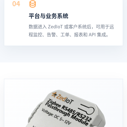
04
平台与业务系统
数据进入 ZedIoT 或客户系统后，可用于远
程监控、告警、工单、报表和 API 集成。