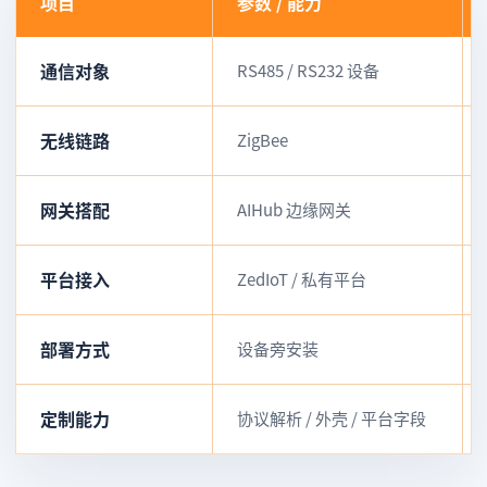
项目
参数 / 能力
通信对象
RS485 / RS232 设备
无线链路
ZigBee
网关搭配
AIHub 边缘网关
平台接入
ZedIoT / 私有平台
部署方式
设备旁安装
定制能力
协议解析 / 外壳 / 平台字段