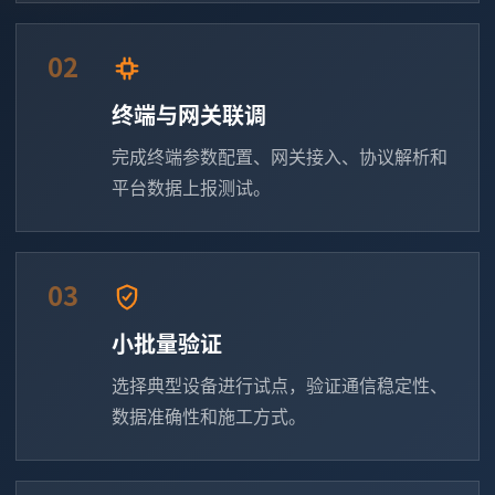
02
终端与网关联调
完成终端参数配置、网关接入、协议解析和
平台数据上报测试。
03
小批量验证
选择典型设备进行试点，验证通信稳定性、
数据准确性和施工方式。