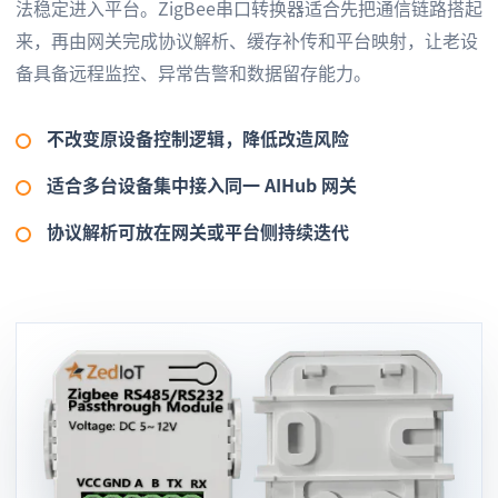
法稳定进入平台。ZigBee串口转换器适合先把通信链路搭起
来，再由网关完成协议解析、缓存补传和平台映射，让老设
备具备远程监控、异常告警和数据留存能力。
不改变原设备控制逻辑，降低改造风险
适合多台设备集中接入同一 AIHub 网关
协议解析可放在网关或平台侧持续迭代