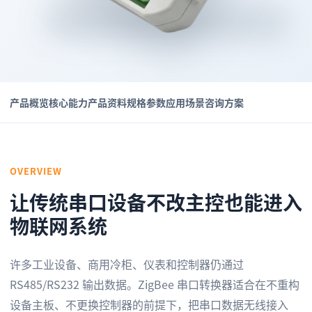
产品概览
核心能力
产品资料
规格参数
应用场景
咨询方案
OVERVIEW
让传统串口设备不改主控也能进入
物联网系统
许多工业设备、商用冷柜、仪表和控制器仍通过
RS485/RS232 输出数据。ZigBee 串口转换器适合在不重构
设备主板、不更换控制器的前提下，把串口数据无线接入