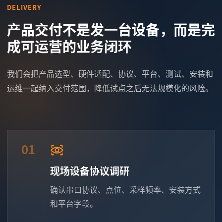
DELIVERY
产品交付不是发一台设备，而是完
成可运营的业务闭环
我们会把产品选型、硬件适配、协议、平台、测试、安装和
运维一起纳入交付范围，降低试点之后无法规模化的风险。
01
现场设备协议调研
确认串口协议、点位、采样频率、安装方式
和平台字段。