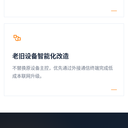
老旧设备智能化改造
不替换原设备主控，优先通过外接通信终端完成低
成本联网升级。