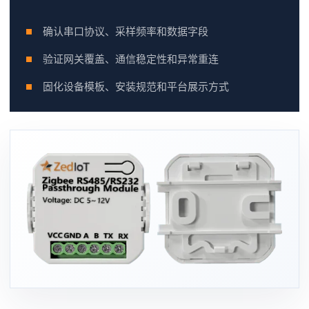
确认串口协议、采样频率和数据字段
验证网关覆盖、通信稳定性和异常重连
固化设备模板、安装规范和平台展示方式