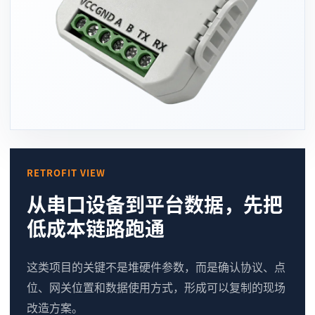
RETROFIT VIEW
从串口设备到平台数据，先把
低成本链路跑通
这类项目的关键不是堆硬件参数，而是确认协议、点
位、网关位置和数据使用方式，形成可以复制的现场
改造方案。