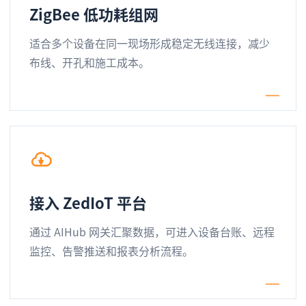
ZigBee 低功耗组网
适合多个设备在同一现场形成稳定无线连接，减少
布线、开孔和施工成本。
接入 ZedIoT 平台
通过 AIHub 网关汇聚数据，可进入设备台账、远程
监控、告警推送和报表分析流程。