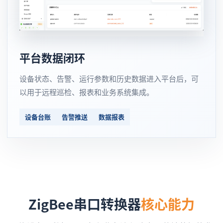
平台数据闭环
设备状态、告警、运行参数和历史数据进入平台后，可
以用于远程巡检、报表和业务系统集成。
设备台账
告警推送
数据报表
ZigBee串口转换器
核心能力