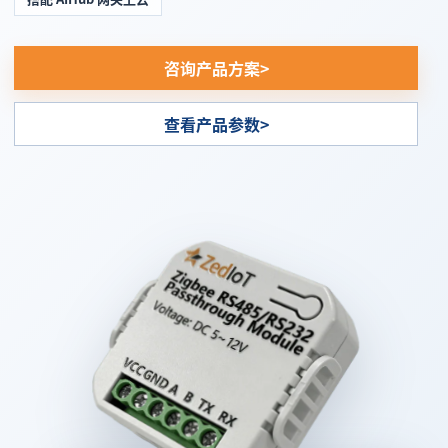
咨询产品方案
查看产品参数