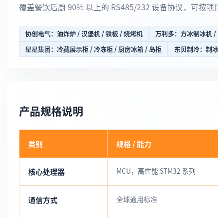
覆盖餐饮后厨 90% 以上的 RS485/232 设备协议，可
协创电气：油炸炉 / 汉堡机 / 铁板 / 烧烤机
万利多：方冰制冰机 / 
星星集团：冷藏展示柜 / 冷冻柜 / 厨房冰箱 / 岛柜
东贝制冷：制冰机 
产品规格说明
类别
规格 / 能力
MCU，高性能 STM32 系列
核心处理器
全球通用标准
通信方式