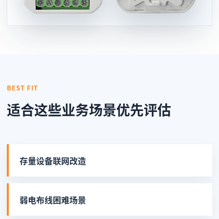
BEST FIT
适合这些业务场景优先评估
存量设备联网改造
弱电布线困难场景