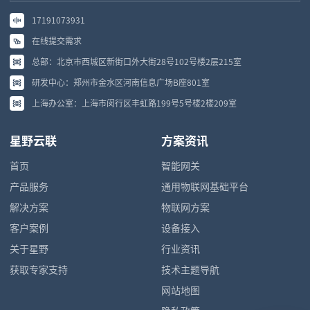
17191073931
在线提交需求
总部：北京市西城区新街口外大街28号102号楼2层215室
研发中心：郑州市金水区河南信息广场B座801室
上海办公室：上海市闵行区丰虹路199号5号楼2楼209室
星野云联
方案资讯
首页
智能网关
产品服务
通用物联网基础平台
解决方案
物联网方案
客户案例
设备接入
关于星野
行业资讯
获取专家支持
技术主题导航
网站地图