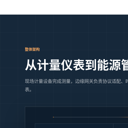
整体架构
从计量仪表到能源
现场计量设备完成测量，边缘网关负责协议适配、
表。