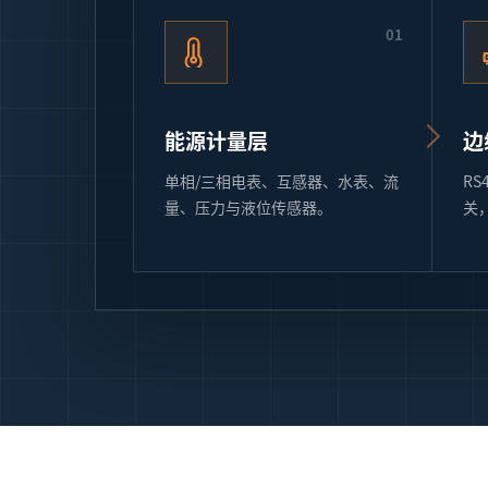
01
能源计量层
边
单相/三相电表、互感器、水表、流
RS
量、压力与液位传感器。
关