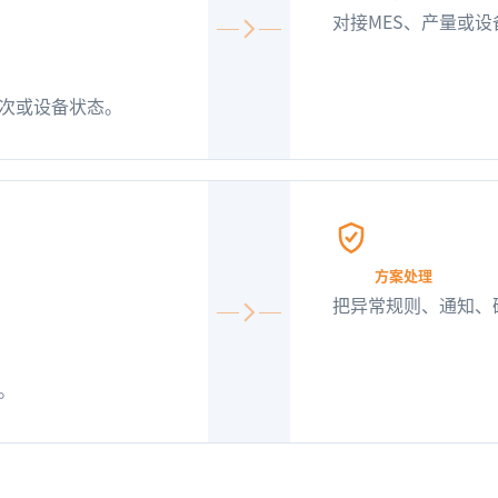
对接MES、产量或
次或设备状态。
方案处理
把异常规则、通知、
。