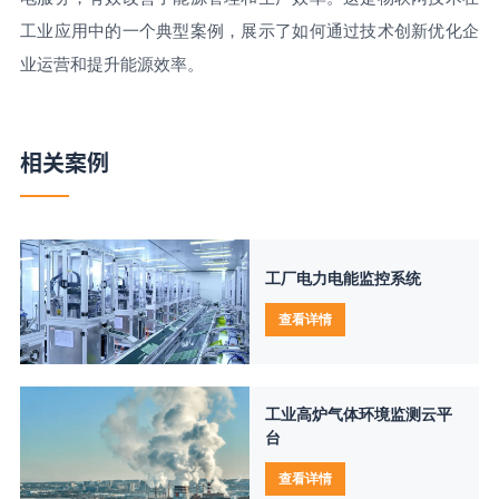
工业应用中的一个典型案例，展示了如何通过技术创新优化企
业运营和提升能源效率。
相关案例
工厂电力电能监控系统
查看详情
工业高炉气体环境监测云平
台
查看详情