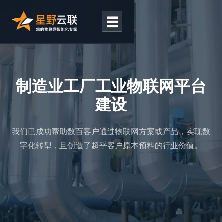
☰
制造业工厂工业物联网平台
建设
我们已成功帮助数百客户通过物联网方案或产品，实现数
字化转型，且创造了超乎客户原本预料的行业价值。