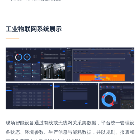
工业物联网系统展示
现场智能设备通过有线或无线网关采集数据，平台统一管理设
备状态、环境参数、生产信息与能耗数据，并以规则、报表和