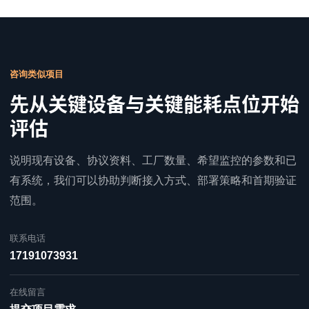
咨询类似项目
先从关键设备与关键能耗点位开始
评估
说明现有设备、协议资料、工厂数量、希望监控的参数和已
有系统，我们可以协助判断接入方式、部署策略和首期验证
范围。
联系电话
17191073931
在线留言