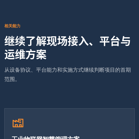
相关能力
继续了解现场接入、平台与
运维方案
从设备协议、平台能力和实施方式继续判断项目的首期
范围。