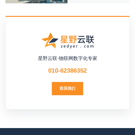
星野云联·物联网数字化专家
010-62386352
联系我们