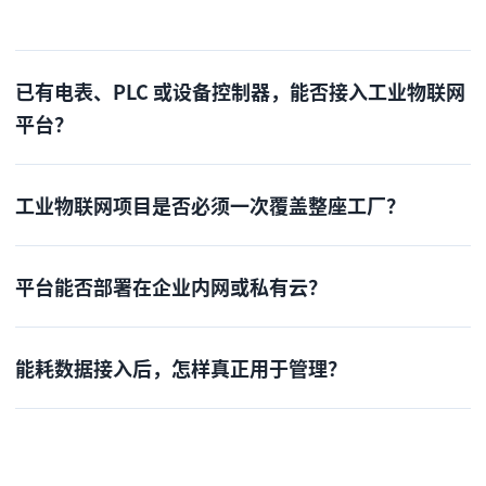
已有电表、PLC 或设备控制器，能否接入工业物联网
平台？
工业物联网项目是否必须一次覆盖整座工厂？
平台能否部署在企业内网或私有云？
能耗数据接入后，怎样真正用于管理？