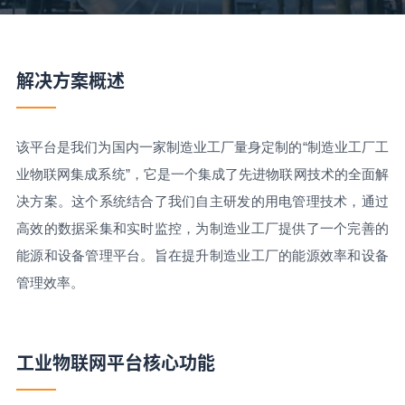
解决方案概述
该平台是我们为国内一家制造业工厂量身定制的“制造业工厂工
业物联网集成系统”，它是一个集成了先进物联网技术的全面解
决方案。这个系统结合了我们自主研发的用电管理技术，通过
高效的数据采集和实时监控，为制造业工厂提供了一个完善的
能源和设备管理平台。旨在提升制造业工厂的能源效率和设备
管理效率。
工业物联网平台核心功能