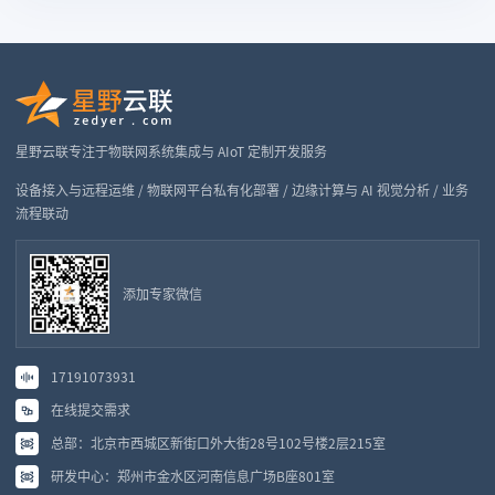
星野云联专注于物联网系统集成与 AIoT 定制开发服务
设备接入与远程运维 / 物联网平台私有化部署 / 边缘计算与 AI 视觉分析 / 业务
流程联动
添加专家微信
17191073931
在线提交需求
总部：北京市西城区新街口外大街28号102号楼2层215室
研发中心：郑州市金水区河南信息广场B座801室