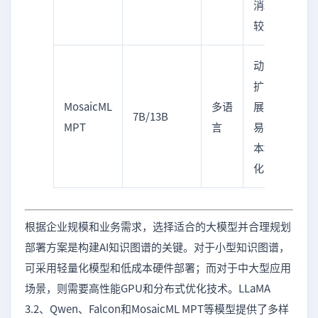
消耗
查询
较少
动态
实时
扩
知识
MosaicML
多语
展，
管
7B/13B
MPT
言
易于
理、
本地
动态
化
推理
根据企业规模和业务需求，选择适合的大模型并合理规划
部署方案是构建AI知识图谱的关键。对于小型知识图谱，
可采用轻量化模型和低成本硬件部署；而对于中大型应用
场景，则需要高性能GPU和分布式优化技术。LLaMA
3.2、Qwen、Falcon和MosaicML MPT等模型提供了多样