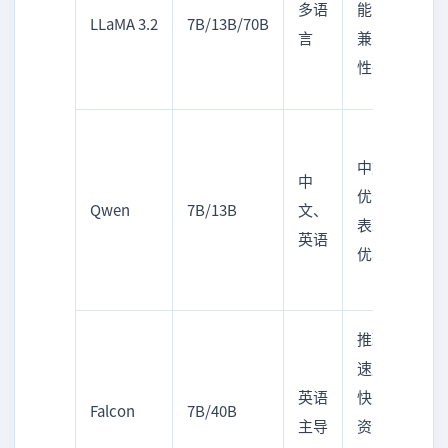
多语
能，
LLaMA 3.2
7B/13B/70B
取、
言
兼容
问答
性强
系统
中文
中文
知识
中
优化
图
Qwen
7B/13B
文、
表现
谱、
英语
优异
推荐
系统
推理
知识
速度
检
英语
快，
Falcon
7B/40B
索、
主导
资源
语义