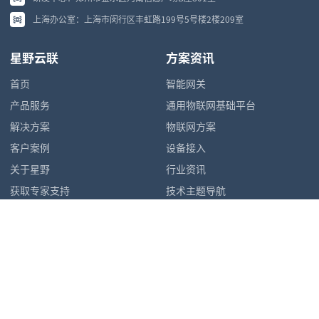
上海办公室：上海市闵行区丰虹路199号5号楼2楼209室
星野云联
方案资讯
首页
智能网关
产品服务
通用物联网基础平台
解决方案
物联网方案
客户案例
设备接入
关于星野
行业资讯
获取专家支持
技术主题导航
网站地图
隐私政策
© 2026 ZedIoT Ltd. 北京星野云联科技有限公司 All Rights Reserved.
京ICP备2021029338号-2