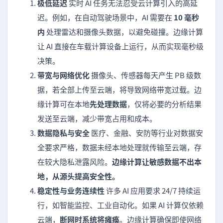
极低延迟
实时 AI 任务无法忍受云计算引入的高延
迟。例如，在自动驾驶场景中，AI 需要在
10 毫秒
内
处理雷达和摄像头数据，以避免碰撞。边缘计算
让 AI 直接在车载计算设备上运行，从而实现毫秒级
决策。
带宽与网络优化
摄像头、传感器每天产生 PB 级数
据，若全部上传至云端，将导致网络带宽过载。边
缘计算可在本地
先处理数据
，仅将必要的分析结果
发送至云端，减少带宽占用和成本。
数据隐私与安全
医疗、金融、安防等行业对数据安
全要求严格，数据未经本地处理就传输至云端，存
在较大隐私泄露风险。
边缘计算让敏感数据不出本
地，从源头提高安全性。
稳定性与业务连续性
许多 AI 应用要求 24/7 持续运
行，如智能监控、工业自动化。如果 AI 计算仅依赖
云端，
断网时系统将瘫痪
。边缘计算确保即使网络