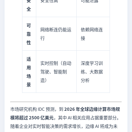
安
安全性高
可能泄露
全
可
网络断连仍能运
依赖网络连
靠
行
接
性
适
实时控制（自动
深度学习训
用
驾驶、智能制
练、大数据
场
造）
分析
景
市场研究机构 IDC 预测，到
2026 年全球边缘计算市场规
模将超过 2500 亿美元
，其中 AI 相关应用占据重要部分。
随着企业对实时智能决策的需求增长，边缘 AI 将成为未