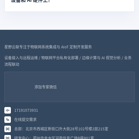
星野云联专注于物联网系统集成与 AIoT 定制开发服务
设备接入与远程运维 / 物联网平台私有化部署 / 边缘计算与 AI 视觉分析 / 业务
流程联动
添加专家微信
17191073931
在线提交需求
总部：北京市西城区新街口外大街28号102号楼2层215室
研发中心：郑州市金水区河南信息广场B座801室