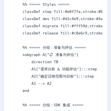
    %% ===== Styles =====

    classDef step fill:#e0f7fa,stroke:#00606
    classDef dev fill:#d1c4e9,stroke:#4a148c
    classDef migrate fill:#fff59d,stroke:#f5
    classDef release fill:#c8e6c9,stroke:#1b
    %% ===== 分组：准备与评估 =====

    subgraph A["📋 准备与评估"]

        direction TB

        A1["需求分析 & 功能评估"]:::step

        A2["确定迁移范围与目标"]:::step

        A1 --> A2

    end

    %% ===== 分组：SDK 集成 =====
