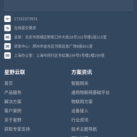
17191073931
在线提交需求
总部：北京市西城区新街口外大街28号102号楼2层215室
研发中心：郑州市金水区河南信息广场B座801室
上海办公室：上海市闵行区丰虹路199号5号楼2楼209室
星野云联
方案资讯
首页
智能网关
产品服务
通用物联网基础平台
解决方案
物联网方案
客户案例
设备接入
关于星野
行业资讯
获取专家支持
技术主题导航