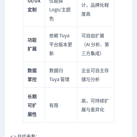
UI/UX
仅能换
计，品牌化程
定制
Logo/主题
度高
色
依赖 Tuya
可自由扩展
功能
平台版本更
（AI 分析、第
扩展
新
三方集成）
数据
数据归
企业可自主存
掌控
Tuya 管理
储与分析
长期
高，可持续扩
可扩
有限
展与差异化
展性
👉 总结来看：