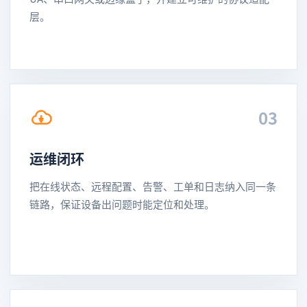
层。
03
运维闭环
把在线状态、远程配置、告警、工单和日志纳入同一条
链路，保证设备出问题时能定位和处理。