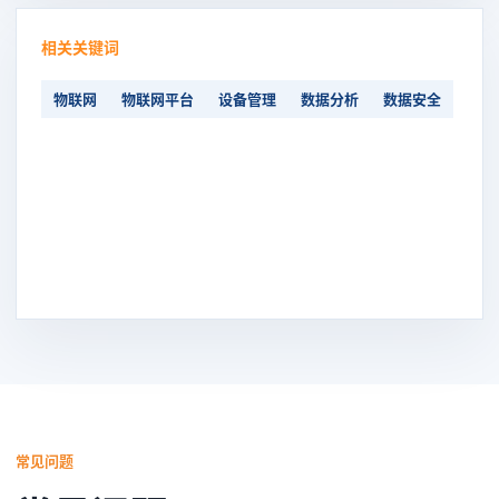
相关关键词
物联网
物联网平台
设备管理
数据分析
数据安全
常见问题