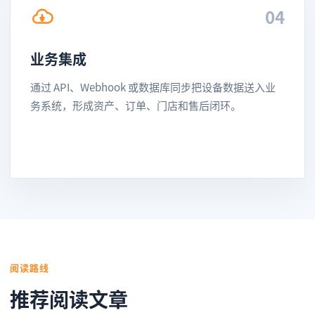
04
业务集成
通过 API、Webhook 或数据库同步把设备数据送入业
务系统，形成资产、订单、门店和售后闭环。
阅读路线
推荐阅读文章