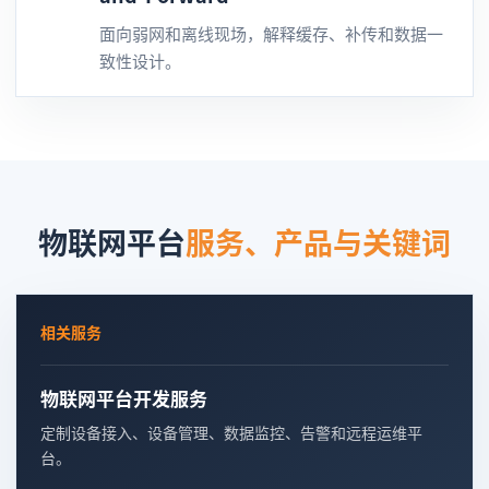
面向弱网和离线现场，解释缓存、补传和数据一
致性设计。
物联网平台
服务、产品与关键词
相关服务
物联网平台开发服务
定制设备接入、设备管理、数据监控、告警和远程运维平
台。