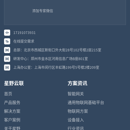
添加专家微信
17191073931
在线提交需求
总部：北京市西城区新街口外大街28号102号楼2层215室
研发中心：郑州市金水区河南信息广场B座801室
上海办公室：上海市闵行区丰虹路199号5号楼2楼209室
星野云联
方案资讯
首页
智能网关
产品服务
通用物联网基础平台
解决方案
物联网方案
客户案例
设备接入
关于星野
行业资讯