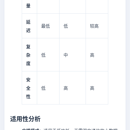
量
延
最低
低
较高
迟
复
杂
低
中
高
度
安
全
低
高
高
性
适用性分析