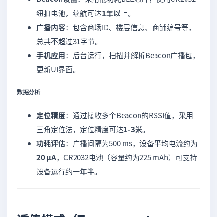
纽扣电池，续航可达
1年以上
。
广播内容
：包含商场ID、楼层信息、商铺编号等，
总共不超过31字节。
手机应用
：后台运行，扫描并解析Beacon广播包，
更新UI界面。
数据分析
定位精度
：通过接收多个Beacon的RSSI值，采用
三角定位法，定位精度可达
1-3米
。
功耗评估
：广播间隔为500 ms，设备平均电流约为
20 μA
，CR2032电池（容量约为225 mAh）可支持
设备运行约
一年半
。