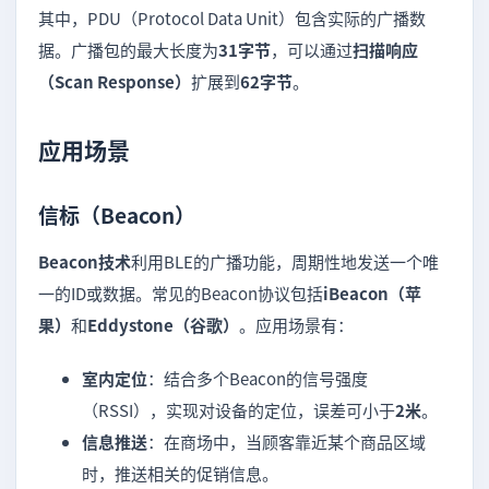
其中，PDU（Protocol Data Unit）包含实际的广播数
据。广播包的最大长度为
31字节
，可以通过
扫描响应
（Scan Response）
扩展到
62字节
。
应用场景
信标（Beacon）
Beacon技术
利用BLE的广播功能，周期性地发送一个唯
一的ID或数据。常见的Beacon协议包括
iBeacon（苹
果）
和
Eddystone（谷歌）
。应用场景有：
室内定位
：结合多个Beacon的信号强度
（RSSI），实现对设备的定位，误差可小于
2米
。
信息推送
：在商场中，当顾客靠近某个商品区域
时，推送相关的促销信息。