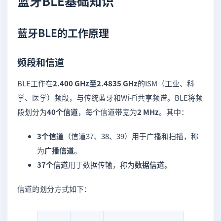
蓝牙BLE基础知识
蓝牙BLE的工作原理
频段和信道
BLE工作在
2.400 GHz至2.4835 GHz
的ISM（工业、科
学、医学）频段，与传统蓝牙和Wi-Fi共享频谱。BLE将频
段划分为
40个信道
，每个信道带宽为
2 MHz
。其中：
3个信道
（信道37、38、39）用于广播和扫描，称
为
广播信道
。
37个信道
用于数据传输，称为
数据信道
。
信道的划分方式如下：