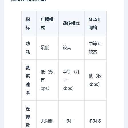
指
广播模
MESH
透传模式
标
式
网络
功
中等到
最低
较高
耗
较高
数
低（数
中等（几
据
低（数
百
十
速
kbps）
bps）
kbps）
率
连
接
无限制
一对一
多对多
数