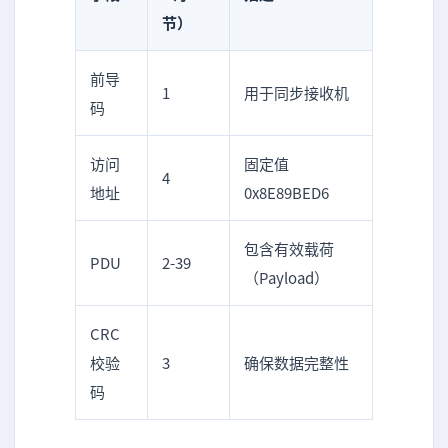
节）
前导
1
用于同步接收机
码
访问
固定值
4
地址
0x8E89BED6
包含有效载荷
PDU
2-39
（Payload）
CRC
校验
3
确保数据完整性
码