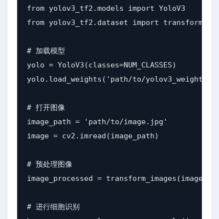
from yolov3_tf2.models import YoloV3

from yolov3_tf2.dataset import transform_ima
# 加载模型

yolo = YoloV3(classes=NUM_CLASSES)

yolo.load_weights('path/to/yolov3_weights.h5
# 打开图像

image_path = 'path/to/image.jpg'

image = cv2.imread(image_path)

# 预处理图像

image_processed = transform_images(image, 41
# 进行细胞识别
