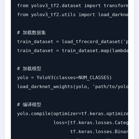
from yolov3_tf2.dataset import transform_ima
from yolov3_tf2.utils import load_darknet_we
# 加载数据集

train_dataset = load_tfrecord_dataset('path/
train_dataset = train_dataset.map(lambda x, 
# 加载模型

yolo = YoloV3(classes=NUM_CLASSES)

load_darknet_weights(yolo, 'path/to/yolov3.w
# 编译模型

yolo.compile(optimizer=tf.keras.optimizers.A
             loss=[tf.keras.losses.Categoric
                   tf.keras.losses.BinaryCro