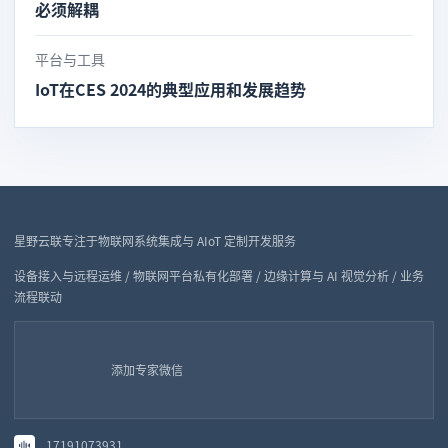
必须解耦
平台与工具
IoT在CES 2024的典型应用和发展趋势
星野云联专注于物联网系统集成与 AIoT 定制开发服务
设备接入与远程运维 / 物联网平台私有化部署 / 边缘计算与 AI 视觉分析 / 业务
流程联动
添加专家微信
17191073931