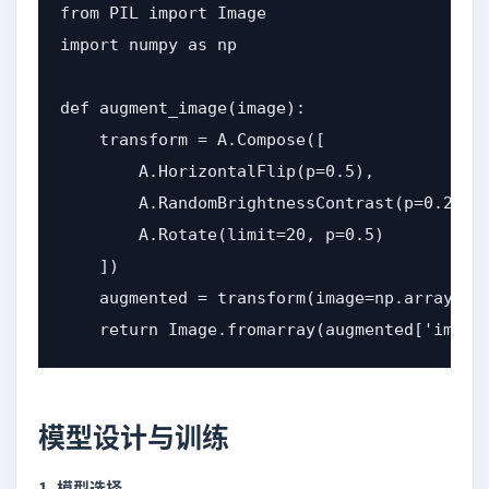
from PIL import Image

import numpy as np

def augment_image(image):

    transform = A.Compose([

        A.HorizontalFlip(p=0.5),

        A.RandomBrightnessContrast(p=0.2),

        A.Rotate(limit=20, p=0.5)

    ])

    augmented = transform(image=np.array(ima
    return Image.fromarray(augmented['image
模型设计与训练
1. 模型选择