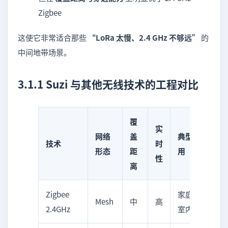
Zigbee
这使它非常适合那些
“LoRa 太慢、2.4 GHz 不够远”
的
中间地带场景。
3.1.1 Suzi 与其他无线技术的工程对比
覆
实
网络
盖
典型应
技术
时
形态
距
用
性
离
Zigbee
家庭、
Mesh
中
高
2.4GHz
室内