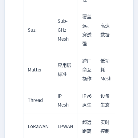
覆盖
Sub-
远、
高速
Suzi
GHz
穿透
数据
Mesh
强
跨厂
低功
应用层
Matter
商互
耗
标准
操作
Mesh
IP
IPv6
设备
Thread
Mesh
原生
生态
超远
实时
LoRaWAN
LPWAN
距离
控制