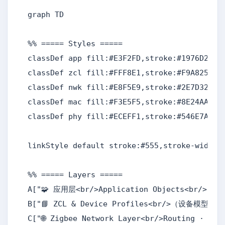
graph TD

%% ===== Styles =====

classDef app fill:#E3F2FD,stroke:#1976D2,str
classDef zcl fill:#FFF8E1,stroke:#F9A825,str
classDef nwk fill:#E8F5E9,stroke:#2E7D32,str
classDef mac fill:#F3E5F5,stroke:#8E24AA,str
classDef phy fill:#ECEFF1,stroke:#546E7A,str
linkStyle default stroke:#555,stroke-width:1
%% ===== Layers =====

A["🧩 应用层<br/>Application Objects<br/>
B["📘 ZCL & Device Profiles<br/>（设备模型 /
C["🌐 Zigbee Network Layer<br/>Routing · Sec