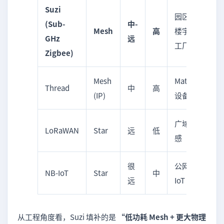
Suzi
园区、
(Sub-
中-
Mesh
高
楼宇、
GHz
远
工厂
Zigbee)
Mesh
Matter
Thread
中
高
(IP)
设备
广域传
LoRaWAN
Star
远
低
感
很
公网
NB-IoT
Star
中
远
IoT
从工程角度看，Suzi 填补的是
“低功耗 Mesh + 更大物理