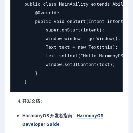
   public class MainAbility extends Ability 
       @Override

       public void onStart(Intent intent) {

           super.onStart(intent);

           Window window = getWindow();

           Text text = new Text(this);

           text.setText("Hello HarmonyOS");

           window.setUIContent(text);

       }

   }
开发文档
：
HarmonyOS 开发者指南
：
HarmonyOS
Developer Guide