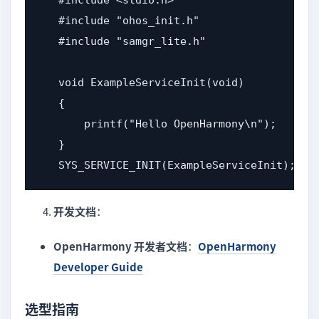
   #include <stdio.h>

   #include "ohos_init.h"

   #include "samgr_lite.h"

   void ExampleServiceInit(void)

   {

       printf("Hello OpenHarmony\n");

   }

   SYS_SERVICE_INIT(ExampleServiceInit);
开发文档
：
OpenHarmony 开发者文档
：
OpenHarmony
Developer Guide
选型指南