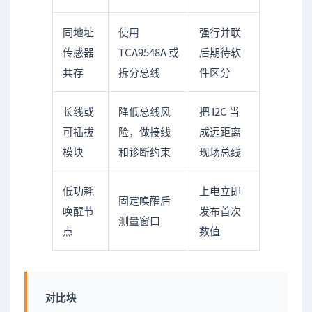
同地址
使用
强行并联
传感器
TCA9548A 或
后期待软
共存
拆分总线
件区分
长线或
降低总线风
把 I2C 当
可插拔
险，做接线
成远距离
模块
和诊断约束
现场总线
低功耗
上电立即
固定唤醒后
唤醒节
发布首次
测量窗口
点
数值
对比块