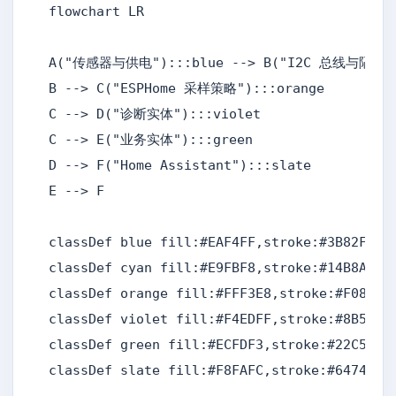
flowchart LR

A("传感器与供电"):::blue --> B("I2C 总线与隔离"):
B --> C("ESPHome 采样策略"):::orange

C --> D("诊断实体"):::violet

C --> E("业务实体"):::green

D --> F("Home Assistant"):::slate

E --> F

classDef blue fill:#EAF4FF,stroke:#3B82F6,co
classDef cyan fill:#E9FBF8,stroke:#14B8A6,co
classDef orange fill:#FFF3E8,stroke:#F08A24,
classDef violet fill:#F4EDFF,stroke:#8B5CF6,
classDef green fill:#ECFDF3,stroke:#22C55E,c
classDef slate fill:#F8FAFC,stroke:#64748B,