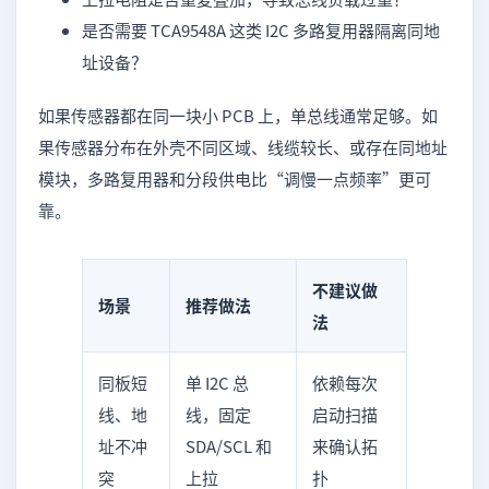
是否需要 TCA9548A 这类 I2C 多路复用器隔离同地
址设备？
如果传感器都在同一块小 PCB 上，单总线通常足够。如
果传感器分布在外壳不同区域、线缆较长、或存在同地址
模块，多路复用器和分段供电比“调慢一点频率”更可
靠。
不建议做
场景
推荐做法
法
同板短
单 I2C 总
依赖每次
线、地
线，固定
启动扫描
址不冲
SDA/SCL 和
来确认拓
突
上拉
扑