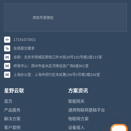
添加专家微信
17191073931
在线提交需求
总部：北京市西城区新街口外大街28号102号楼2层215室
研发中心：郑州市金水区河南信息广场B座801室
上海办公室：上海市闵行区丰虹路199号5号楼2楼209室
星野云联
方案资讯
首页
智能网关
产品服务
通用物联网基础平台
解决方案
物联网方案
客户案例
设备接入