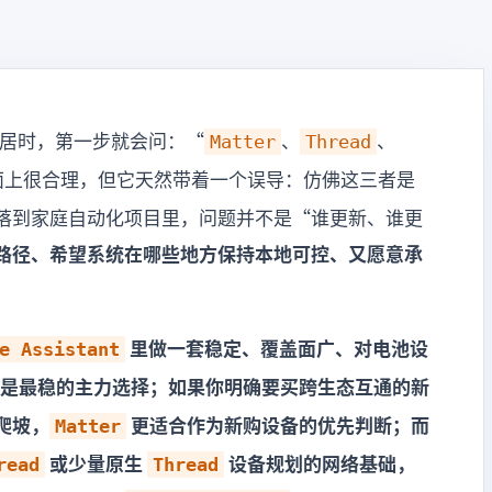
居时，第一步就会问：“
、
、
Matter
Thread
面上很合理，但它天然带着一个误导：仿佛这三者是
落到家庭自动化项目里，问题并不是“谁更新、谁更
路径、希望系统在哪些地方保持本地可控、又愿意承
里做一套稳定、覆盖面广、对电池设
e Assistant
是最稳的主力选择；如果你明确要买跨生态互通的新
爬坡，
更适合作为新购设备的优先判断；而
Matter
或少量原生
设备规划的网络基础，
read
Thread