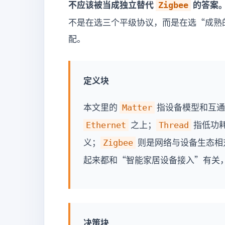
不应该被当成独立替代
的答案
Zigbee
不是在选三个平级协议，而是在选“成熟
配。
定义块
本文里的
指设备模型和互
Matter
之上；
指低功耗
Ethernet
Thread
义；
则是网络与设备生态相
Zigbee
起来都和“智能家居设备接入”有关
决策块