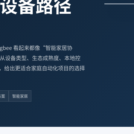
设备路径
工程纪律、客户协作和
提效降险
ESP 32 开发服务
电机数据统计算法配置管理平台
仓储物流智慧管理方案
机液滴形变受力分析系统研发
帮助企业将 ESP32 产品从原型推向量产
RFID/UWB资产定位查找管理
学实训管理行为识别系统开发
产线物料追踪管理方案
物联网APP开发服务
通高速路面缺陷 AI 图像识别
设备资产管理
物联网APP和小程序等移动端应用的定制开发服务
人员资产定位管理方案
用开发
AI自动化落地
咨询AIoT方案团队
RFID智慧仓储管理平台
智能货架库存管理方案
ad、Zigbee 看起来都像“智能家居协
智能网关模组开发服务
业系统、AI模型和业务流程，构
北京供应链集团智慧仓
经智能助理应用开发
化执行链
为企业提供 IoT 通讯网关接入、协议适配和现场联
海外客户RFID仓储管
从设备类型、生态成熟度、本地控
疗信息APP开发
调服务
无锡工厂设备资产UW
览机器人系统开发
本出发，给出更适合家庭自动化项目的选择
智慧车辆远程监控管理
儿智能看护产品研发
智能硬件产品开发服务
上海冷链运输公司智慧
为企业提供智能硬件研发和设备集成服务
方案
智能家居
鸿蒙应用开发技术服务
基于鸿蒙分布式架构，开发跨设备协同的智能应用
公有云下云方案
按企业网络、安全和运维要求规划私有云部署