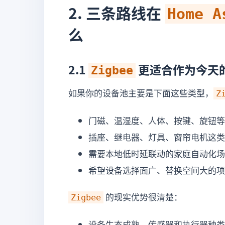
2. 三条路线在
Home A
么
2.1
更适合作为今天
Zigbee
如果你的设备池主要是下面这些类型，
Z
门磁、温湿度、人体、按键、旋钮等
插座、继电器、灯具、窗帘电机这类
需要本地低时延联动的家庭自动化场
希望设备选择面广、替换空间大的项
的现实优势很清楚：
Zigbee
设备生态成熟，传感器和执行器种类