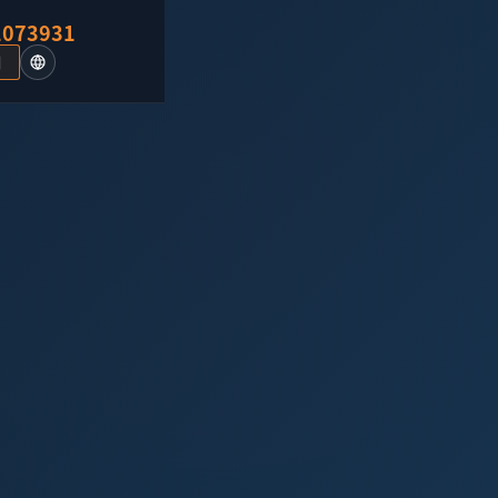
1073931
们
连锁门店智慧管理
更多行业解决方案
术主题导读
ya AIoT 产品定制
柜温控器
Wi-Fi智能冷柜温控器
OpenAI
LangGraph
题
小吃品牌连锁门店智慧升级
连锁超市制冷监控解决方案
、能耗计量和异
Wi-Fi+BLE配网，接入涂鸦平台并
大模型 API、多模
Agent 编排、状态
开发
连锁餐饮企业门店设备智慧化管理
制开发团队与公司定位
态、Agent
机、多步骤工作流
统
支持OTA
开发
餐厅设备智慧升级云管理方案
涂鸦APP 定制开发
Tuya 设备接入与面板开
设备联网/上云智慧管理技术方案
技术主题导航
物联网平台与设备管理
力，都投
发
位机开发
按业务主题组织文章、服务和产品
LlamaIndex
Dify
• OEM APP 定制开发
连锁门店AIoT智慧管理方案
设备接入、平台开发和远程运维
备、平台、AI和应用交付
入口
自动化系统
RAG、知识库、文档
AI 应用编排与管理平
• Tuya模组接入(蓝
• SDK App 开发与迁移
索引
台
餐饮设备智慧化升级方案
上位机开发
识别台
ZedIoT物联网云平台
牙/ZigBee/Wi-Fi)
• Mini-APP 开发
边缘计算与边缘网关
工业协议与上位机开发
发
智慧医疗
医疗设备智慧化改造
• Tuya AI接入(语音/视频模
、AI和平台开发人员
、人脸认证与仓
源码交付、私有化部署与AIoT设备
• Device Panel 设备面板开
Ollama
n8n
边缘部署、网关架构和现场数据处
Modbus、OPC UA、上位机和数据
运营平台
组)
发
理
采集
本地 AI、私有化部
件与接口开发
医疗设备智慧管理运维平台
AI 自动化、流程联动
署、本地模型运行
• Tuya Link SDK设备接入
行业客户故事
联调、验收和长期维护机制
开发
智慧养老健康监测产品研发
AI Agent 与 MCP
Dify / LLM / 私有化部署
血液分析仪数据中间件
YOLO
FunASR
助力医疗行业设备国产化自主研发
工具调用、Agent 交互和业务自动
企业知识库、AI 工作流和本地模型
Tuya IoT Cloud集成
Tuya AIoT 海外合规解决
医疗检测血液分析仪上位机开发
一致性，
AI 视觉、目标检测、
AI Voice、语音识