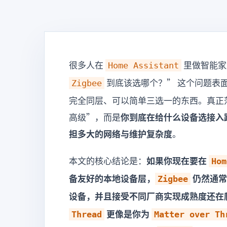
很多人在
里做智能家
Home Assistant
到底该选哪个？” 这个问题表
Zigbee
完全同层、可以简单三选一的东西。真正
高级”，而是
你到底在给什么设备选接入
担多大的网络与维护复杂度
。
本文的核心结论是：
如果你现在要在
Hom
备友好的本地设备层，
仍然通常
Zigbee
设备，并且接受不同厂商实现成熟度还在
更像是你为
Thread
Matter over Th