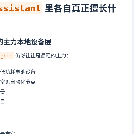
里各自真正擅长什
ssistant
的主力本地设备层
仍然往往是最稳的主力：
igbee
低功耗电池设备
常见自动化节点
景
目
最丰富