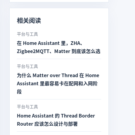
相关阅读
平台与工具
在 Home Assistant 里，ZHA、
Zigbee2MQTT、Matter 到底该怎么选
平台与工具
为什么 Matter over Thread 在 Home
Assistant 里最容易卡在配网和入网阶
段
平台与工具
Home Assistant 的 Thread Border
Router 应该怎么设计与部署