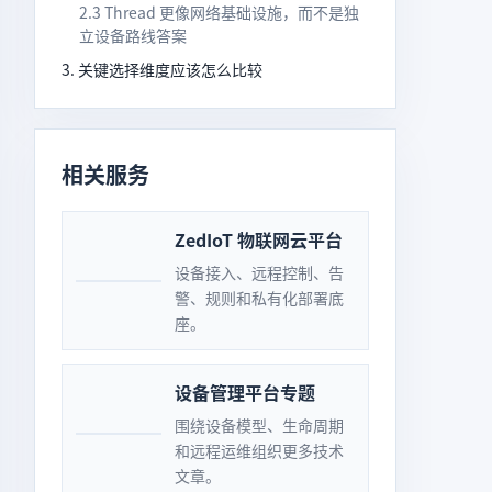
2.3 Thread 更像网络基础设施，而不是独
立设备路线答案
3. 关键选择维度应该怎么比较
相关服务
ZedIoT 物联网云平台
设备接入、远程控制、告
警、规则和私有化部署底
座。
设备管理平台专题
围绕设备模型、生命周期
和远程运维组织更多技术
文章。