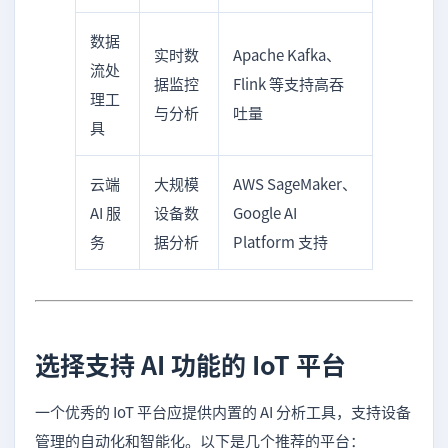
数据
实时数
Apache Kafka、
流处
据监控
Flink 等支持高吞
理工
与分析
吐量
具
云端
大规模
AWS SageMaker、
AI 服
设备数
Google AI
务
据分析
Platform 支持
选择支持 AI 功能的 IoT 平台
一个优秀的 IoT 平台应提供内置的 AI 分析工具，支持设备
管理的自动化和智能化。以下是几个推荐的平台：