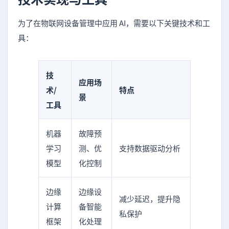
为了在物联网设备管理中应用 AI，需要以下关键技术和工
具：
技
应用场
术/
特点
景
工具
机器
故障预
学习
测、优
支持数据驱动分析
模型
化控制
边缘
边缘设
减少延迟，提升隐
计算
备智能
私保护
框架
化处理