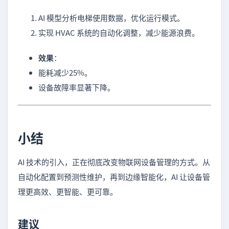
AI 模型分析电梯使用数据，优化运行模式。
实现 HVAC 系统的自动化调整，减少能源浪费。
效果
：
能耗减少25%。
设备故障率显著下降。
小结
AI 技术的引入，正在彻底改变物联网设备管理的方式。从
自动化配置到预测性维护，再到边缘智能化，AI 让设备管
理更高效、更智能、更可靠。
建议