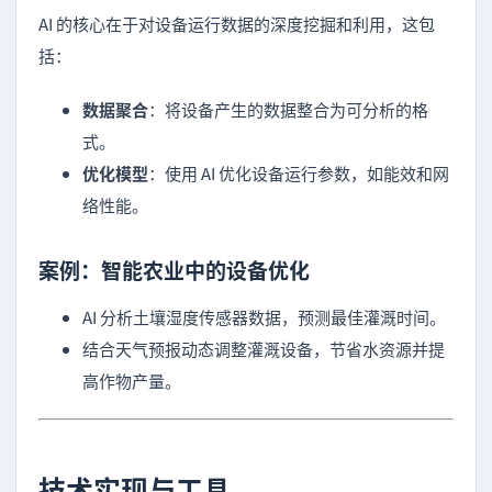
AI 的核心在于对设备运行数据的深度挖掘和利用，这包
括：
数据聚合
：将设备产生的数据整合为可分析的格
式。
优化模型
：使用 AI 优化设备运行参数，如能效和网
络性能。
案例：智能农业中的设备优化
AI 分析土壤湿度传感器数据，预测最佳灌溉时间。
结合天气预报动态调整灌溉设备，节省水资源并提
高作物产量。
技术实现与工具