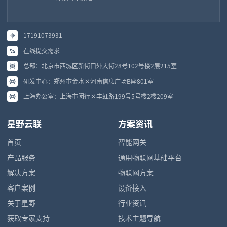
17191073931
在线提交需求
总部：北京市西城区新街口外大街28号102号楼2层215室
研发中心：郑州市金水区河南信息广场B座801室
上海办公室：上海市闵行区丰虹路199号5号楼2楼209室
星野云联
方案资讯
首页
智能网关
产品服务
通用物联网基础平台
解决方案
物联网方案
客户案例
设备接入
关于星野
行业资讯
获取专家支持
技术主题导航